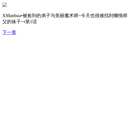
XManhua•被捡到的弟子与美丽魔术师~今天也很难找到懒惰师
父的袜子~•第1话
下一章