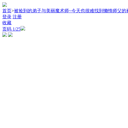
首页
>
被捡到的弟子与美丽魔术师~今天也很难找到懒惰师父的
登录
注册
收藏
页码
1
/25