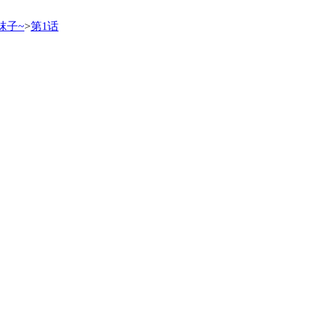
袜子~
>
第1话