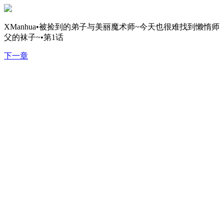
XManhua•被捡到的弟子与美丽魔术师~今天也很难找到懒惰师
父的袜子~•第1话
下一章