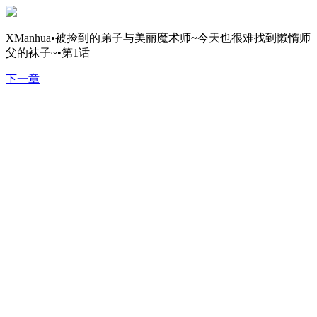
XManhua•被捡到的弟子与美丽魔术师~今天也很难找到懒惰师
父的袜子~•第1话
下一章