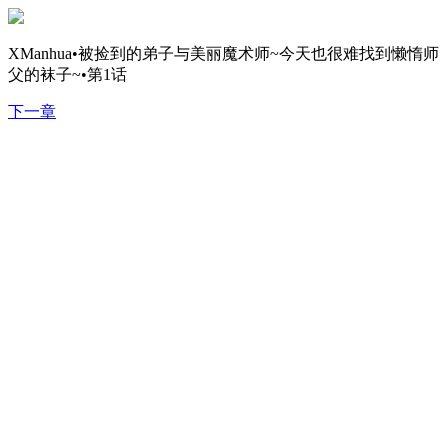
XManhua•被捡到的弟子与美丽魔术师~今天也很难找到懒惰师
父的袜子~•第1话
下一章