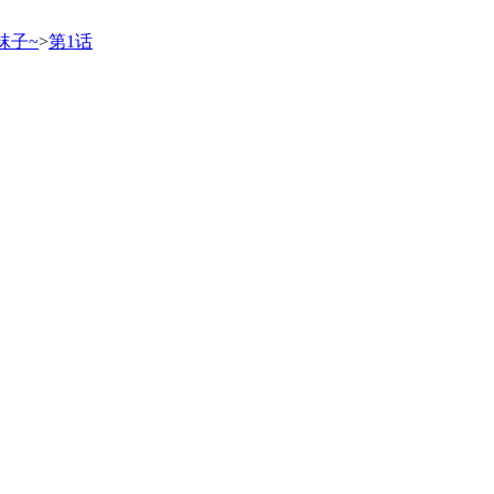
袜子~
>
第1话