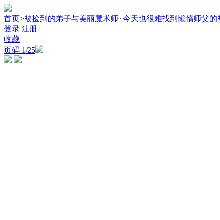
首页
>
被捡到的弟子与美丽魔术师~今天也很难找到懒惰师父的
登录
注册
收藏
页码
1
/25