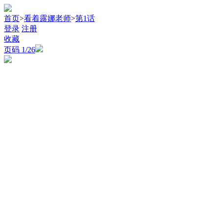
首页
>
看着露娜老师
>
第1话
登录
注册
收藏
页码
1
/26