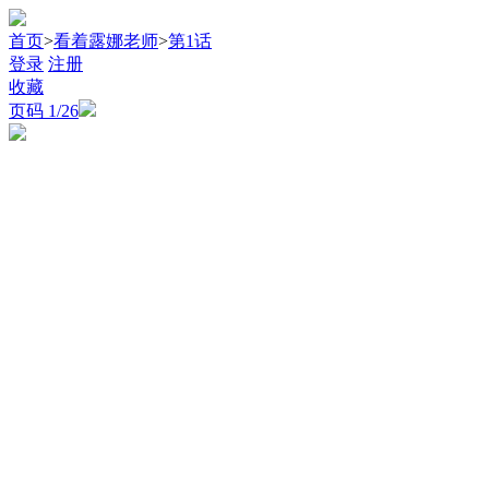
首页
>
看着露娜老师
>
第1话
登录
注册
收藏
页码
1
/26