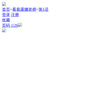
首页
>
看着露娜老师
>
第1话
登录
注册
收藏
页码
1
/26