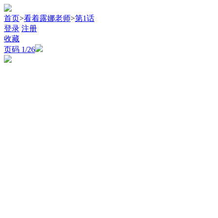
首页
>
看着露娜老师
>
第1话
登录
注册
收藏
页码
1
/26