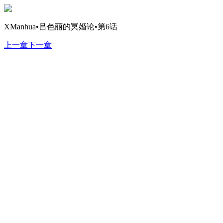
XManhua•吕色丽的冥婚论•第6话
上一章
下一章