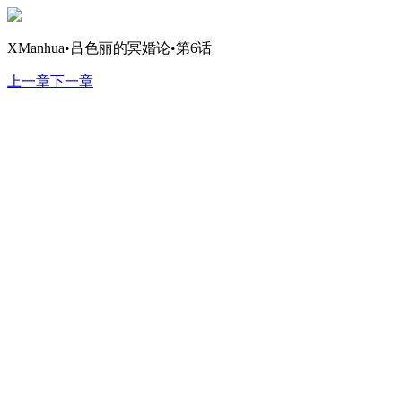
XManhua•吕色丽的冥婚论•第6话
上一章
下一章