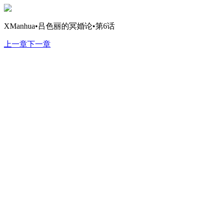
XManhua•吕色丽的冥婚论•第6话
上一章
下一章