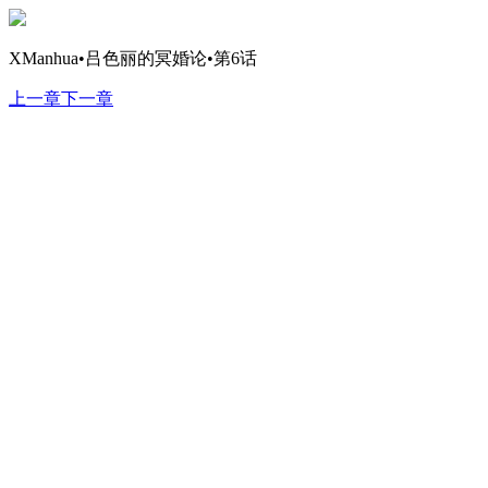
XManhua•吕色丽的冥婚论•第6话
上一章
下一章