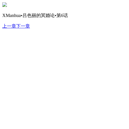
XManhua•吕色丽的冥婚论•第6话
上一章
下一章