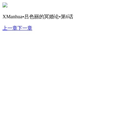
XManhua•吕色丽的冥婚论•第6话
上一章
下一章