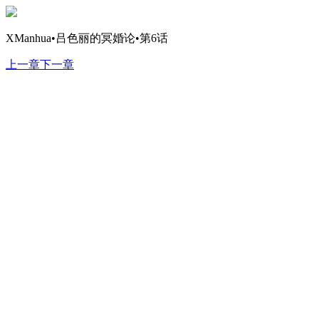
XManhua•吕色丽的冥婚论•第6话
上一章
下一章