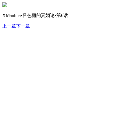
XManhua•吕色丽的冥婚论•第6话
上一章
下一章