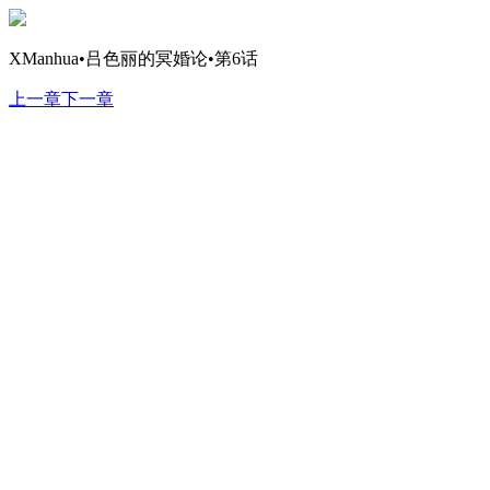
XManhua•吕色丽的冥婚论•第6话
上一章
下一章